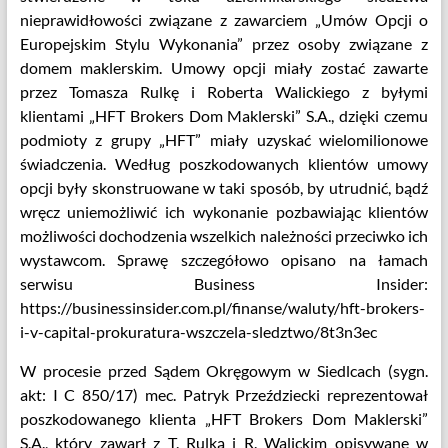
nieprawidłowości związane z zawarciem „Umów Opcji o
Europejskim Stylu Wykonania” przez osoby związane z
domem maklerskim. Umowy opcji miały zostać zawarte
przez Tomasza Rulkę i Roberta Walickiego z byłymi
klientami „HFT Brokers Dom Maklerski” S.A., dzięki czemu
podmioty z grupy „HFT” miały uzyskać wielomilionowe
świadczenia. Według poszkodowanych klientów umowy
opcji były skonstruowane w taki sposób, by utrudnić, bądź
wręcz uniemożliwić ich wykonanie pozbawiając klientów
możliwości dochodzenia wszelkich należności przeciwko ich
wystawcom. Sprawę szczegółowo opisano na łamach
serwisu Business Insider:
https://businessinsider.com.pl/finanse/waluty/hft-brokers-
i-v-capital-prokuratura-wszczela-sledztwo/8t3n3ec
W procesie przed Sądem Okręgowym w Siedlcach (sygn.
akt: I C 850/17) mec. Patryk Przeździecki reprezentował
poszkodowanego klienta „HFT Brokers Dom Maklerski”
S.A., który zawarł z T. Rulką i R. Walickim opisywane w