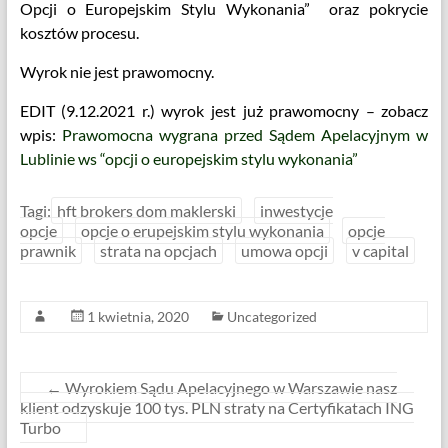
Opcji o Europejskim Stylu Wykonania” oraz pokrycie
kosztów procesu.
Wyrok nie jest prawomocny.
EDIT (9.12.2021 r.) wyrok jest już prawomocny – zobacz
wpis:
Prawomocna wygrana przed Sądem Apelacyjnym w
Lublinie ws “opcji o europejskim stylu wykonania”
Tagi:
hft brokers dom maklerski
inwestycje
opcje
opcje o erupejskim stylu wykonania
opcje
prawnik
strata na opcjach
umowa opcji
v capital
1 kwietnia, 2020
Uncategorized
←
Wyrokiem Sądu Apelacyjnego w Warszawie nasz
klient odzyskuje 100 tys. PLN straty na Certyfikatach ING
Turbo