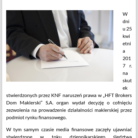
W
dni
u 25
kwi
etni
a
201
7 r.
na
skut
ek
stwierdzonych przez KNF naruszeń prawa w „HFT Brokers
Dom Maklerski” S.A. organ wydał decyzję o cofnięciu
zezwolenia na prowadzenie działalności maklerskiej przez
podmiot rynku finansowego.
W tym samym czasie media finansowe zaczęły ujawniać
stwierdzone w toku dziennikarskiego śledztwa