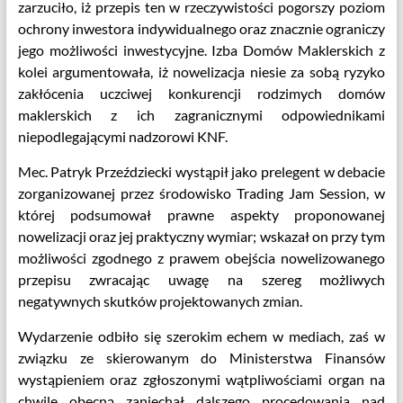
zarzuciło, iż przepis ten w rzeczywistości pogorszy poziom
ochrony inwestora indywidualnego oraz znacznie ograniczy
jego możliwości inwestycyjne. Izba Domów Maklerskich z
kolei argumentowała, iż nowelizacja niesie za sobą ryzyko
zakłócenia uczciwej konkurencji rodzimych domów
maklerskich z ich zagranicznymi odpowiednikami
niepodlegającymi nadzorowi KNF.
Mec. Patryk Przeździecki wystąpił jako prelegent w debacie
zorganizowanej przez środowisko Trading Jam Session, w
której podsumował prawne aspekty proponowanej
nowelizacji oraz jej praktyczny wymiar; wskazał on przy tym
możliwości zgodnego z prawem obejścia nowelizowanego
przepisu zwracając uwagę na szereg możliwych
negatywnych skutków projektowanych zmian.
Wydarzenie odbiło się szerokim echem w mediach, zaś w
związku ze skierowanym do Ministerstwa Finansów
wystąpieniem oraz zgłoszonymi wątpliwościami organ na
chwilę obecną zaniechał dalszego procedowania nad