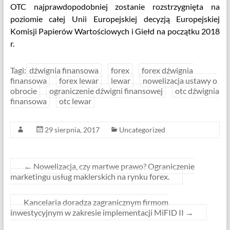
OTC najprawdopodobniej zostanie rozstrzygnięta na
poziomie całej Unii Europejskiej decyzją Europejskiej
Komisji Papierów Wartościowych i Giełd na początku 2018
r.
Tagi:
dźwignia finansowa
forex
forex dźwignia
finansowa
forex lewar
lewar
nowelizacja ustawy o
obrocie
ograniczenie dźwigni finansowej
otc dźwignia
finansowa
otc lewar
29 sierpnia, 2017
Uncategorized
←
Nowelizacja, czy martwe prawo? Ograniczenie
marketingu usług maklerskich na rynku forex.
Kancelaria doradza zagranicznym firmom
inwestycyjnym w zakresie implementacji MiFID II
→