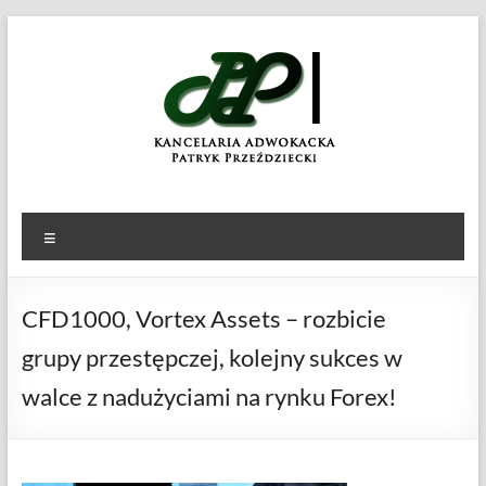
Skip
to
KANCELARIA
Patryk
content
Przeździecki
ADWOKACKA
Menu
CFD1000, Vortex Assets – rozbicie
grupy przestępczej, kolejny sukces w
walce z nadużyciami na rynku Forex!