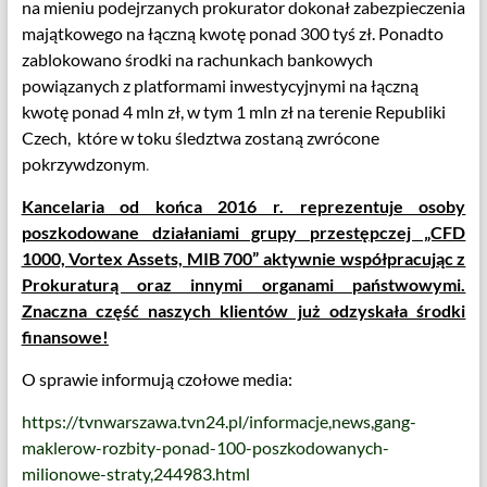
na mieniu podejrzanych prokurator dokonał zabezpieczenia
majątkowego na łączną kwotę ponad 300 tyś zł. Ponadto
zablokowano środki na rachunkach bankowych
powiązanych z platformami inwestycyjnymi na łączną
kwotę ponad 4 mln zł, w tym 1 mln zł na terenie Republiki
Czech, które w toku śledztwa zostaną zwrócone
pokrzywdzonym
.
Kancelaria od końca 2016 r. reprezentuje osoby
poszkodowane działaniami grupy przestępczej „CFD
1000, Vortex Assets, MIB 700” aktywnie współpracując z
Prokuraturą oraz innymi organami państwowymi.
Znaczna część naszych klientów już odzyskała środki
finansowe!
O sprawie informują czołowe media:
https://tvnwarszawa.tvn24.pl/informacje,news,gang-
maklerow-rozbity-ponad-100-poszkodowanych-
milionowe-straty,244983.html