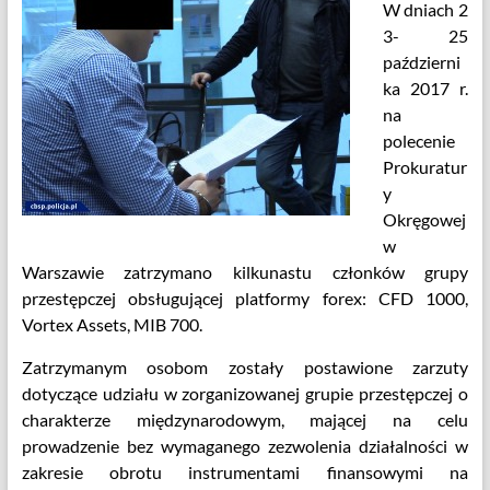
W dniach 2
3- 25
październi
ka 2017 r.
na
polecenie
Prokuratur
y
Okręgowej
w
Warszawie zatrzymano kilkunastu członków grupy
przestępczej obsługującej platformy forex: CFD 1000,
Vortex Assets, MIB 700.
Zatrzymanym osobom zostały postawione zarzuty
dotyczące udziału w zorganizowanej grupie przestępczej o
charakterze międzynarodowym, mającej na celu
prowadzenie bez wymaganego zezwolenia działalności w
zakresie obrotu instrumentami finansowymi na