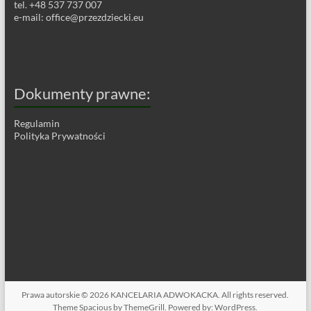
tel. +48 537 737 007
e-mail:
office@przezdziecki.eu
Dokumenty prawne:
Regulamin
Polityka Prywatności
Prawa autorskie © 2026
KANCELARIA ADWOKACKA
. All rights reserved.
Theme
Spacious
by ThemeGrill. Powered by:
WordPress
.