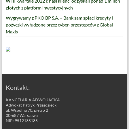
W III kwartale 2022 r. nasi klienci odzyskali ponad 1 milion
złotych z platform inwestycyjnych
Wygrywamy z PKO BP S.A. – Bank sam spłaci kredyty i
pożyczki wyłudzone przez cyber-przestępców z Global
Maxis
Kontakt:
KANCELARIA ADWOKACKA
Adwokat Patryk Przeździecki
ul. Wspólna 70, piętro 2
00-687 Warszawa
NIP: 9512135185