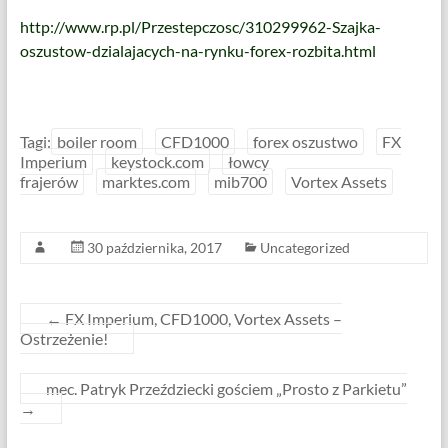
http://www.rp.pl/Przestepczosc/310299962-Szajka-
oszustow-dzialajacych-na-rynku-forex-rozbita.html
Tagi:
boiler room
CFD1000
forex oszustwo
FX
Imperium
keystock.com
łowcy
frajerów
marktes.com
mib700
Vortex Assets
30 października, 2017
Uncategorized
←
FX Imperium, CFD1000, Vortex Assets –
Ostrzeżenie!
mec. Patryk Przeździecki gościem „Prosto z Parkietu”
→