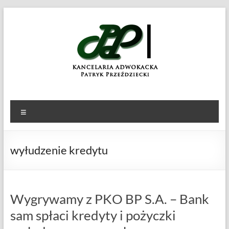
Skip
to
KANCELARIA
Patryk
content
Przeździecki
ADWOKACKA
Menu
wyłudzenie kredytu
Wygrywamy z PKO BP S.A. – Bank
sam spłaci kredyty i pożyczki