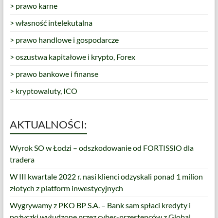
> prawo karne
> własność intelekutalna
> prawo handlowe i gospodarcze
> oszustwa kapitałowe i krypto, Forex
> prawo bankowe i finanse
> kryptowaluty, ICO
AKTUALNOŚCI:
Wyrok SO w Łodzi – odszkodowanie od FORTISSIO dla
tradera
W III kwartale 2022 r. nasi klienci odzyskali ponad 1 milion
złotych z platform inwestycyjnych
Wygrywamy z PKO BP S.A. – Bank sam spłaci kredyty i
pożyczki wyłudzone przez cyber-przestępców z Global