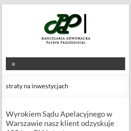
Skip
to
KANCELARIA
Patryk
content
Przeździecki
ADWOKACKA
Menu
straty na inwestycjach
Wyrokiem Sądu Apelacyjnego w
Warszawie nasz klient odzyskuje