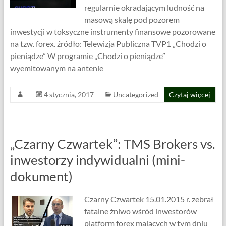
regularnie okradającym ludność na
masową skalę pod pozorem
inwestycji w toksyczne instrumenty finansowe pozorowane
na tzw. forex. źródło: Telewizja Publiczna TVP1 „Chodzi o
pieniądze” W programie „Chodzi o pieniądze”
wyemitowanym na antenie
4 stycznia, 2017
Uncategorized
Czytaj więcej
„Czarny Czwartek”: TMS Brokers vs.
inwestorzy indywidualni (mini-
dokument)
Czarny Czwartek 15.01.2015 r. zebrał
fatalne żniwo wśród inwestorów
platform forex mających w tym dniu