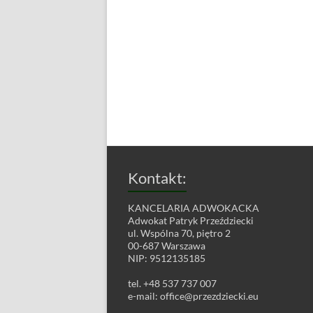
Kontakt:
KANCELARIA ADWOKACKA
Adwokat Patryk Przeździecki
ul. Wspólna 70, piętro 2
00-687 Warszawa
NIP: 9512135185
tel. +48 537 737 007
e-mail:
office@przezdziecki.eu