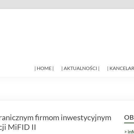
| HOME |
| AKTUALNOŚCI |
| KANCELAR
granicznym firmom inwestycyjnym
OB
ji MiFID II
> in