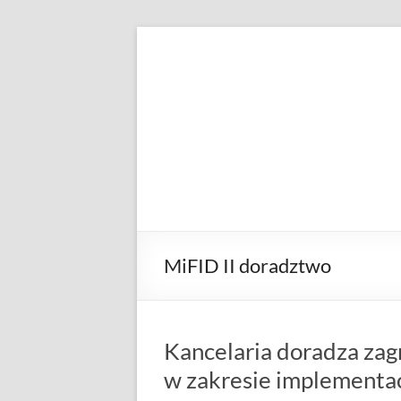
Skip
to
KANCELARIA
Patryk
content
Przeździecki
ADWOKACKA
MiFID II doradztwo
Kancelaria doradza za
w zakresie implementac