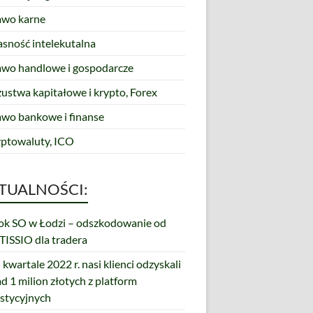
awo karne
asność intelekutalna
awo handlowe i gospodarcze
zustwa kapitałowe i krypto, Forex
awo bankowe i finanse
yptowaluty, ICO
TUALNOŚCI:
k SO w Łodzi – odszkodowanie od
ISSIO dla tradera
 kwartale 2022 r. nasi klienci odzyskali
d 1 milion złotych z platform
stycyjnych