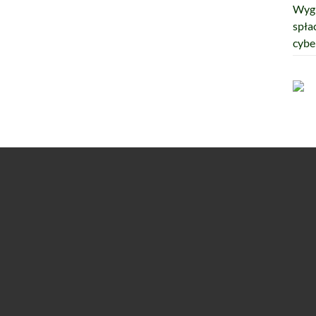
Wygr
spła
cybe