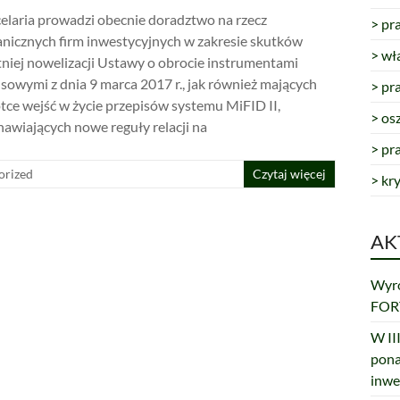
elaria prowadzi obecnie doradztwo na rzecz
> pr
anicznych firm inwestycyjnych w zakresie skutków
> wł
tniej nowelizacji Ustawy o obrocie instrumentami
nsowymi z dnia 9 marca 2017 r., jak również mających
> pr
tce wejść w życie przepisów systemu MiFID II,
> os
nawiających nowe reguły relacji na
> pr
orized
Czytaj więcej
> kr
AK
Wyro
FORT
W III
pona
inwe