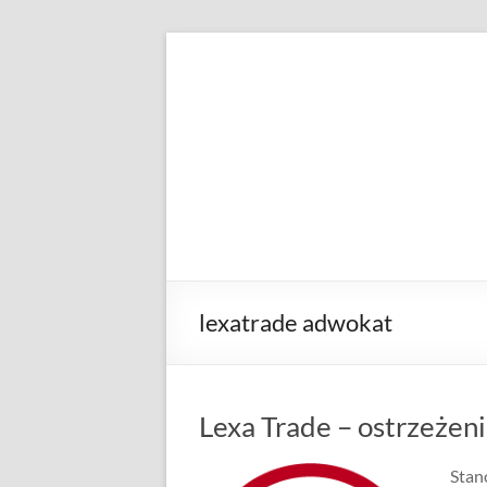
Skip
to
KANCELARIA
Patryk
content
Przeździecki
ADWOKACKA
lexatrade adwokat
Lexa Trade – ostrzeżen
Stan