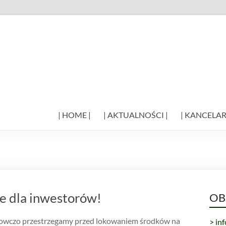
| HOME |
| AKTUALNOŚCI |
| KANCELAR
ie dla inwestorów!
OB
owczo przestrzegamy przed lokowaniem środków na
> in