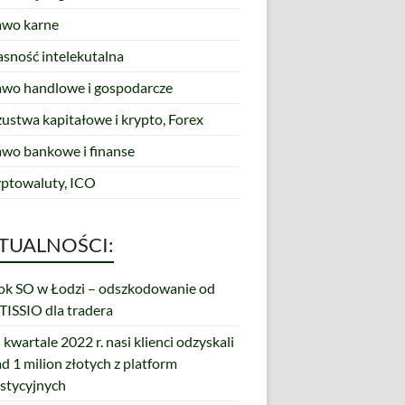
awo karne
asność intelekutalna
awo handlowe i gospodarcze
zustwa kapitałowe i krypto, Forex
awo bankowe i finanse
yptowaluty, ICO
TUALNOŚCI:
k SO w Łodzi – odszkodowanie od
ISSIO dla tradera
 kwartale 2022 r. nasi klienci odzyskali
d 1 milion złotych z platform
stycyjnych