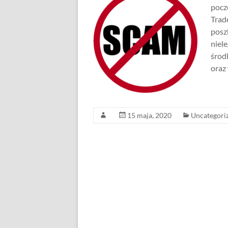
pocz
Trade
posz
niel
środ
oraz
15 maja, 2020
Uncategori