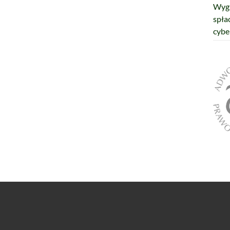
Wygr
spła
cybe