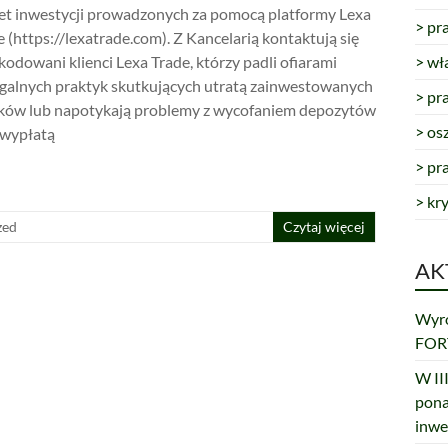
et inwestycji prowadzonych za pomocą platformy Lexa
> pr
 (https://lexatrade.com). Z Kancelarią kontaktują się
kodowani klienci Lexa Trade, którzy padli ofiarami
> wł
egalnych praktyk skutkujących utratą zainwestowanych
> pr
ków lub napotykają problemy z wycofaniem depozytów
> os
 wypłatą
> pr
> kr
zed
Czytaj więcej
AK
Wyro
FORT
W III
pona
inwe