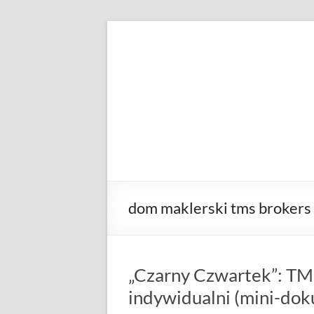
Skip
to
KANCELARIA
Patryk
content
Przeździecki
ADWOKACKA
dom maklerski tms brokers
„Czarny Czwartek”: TMS
indywidualni (mini-do