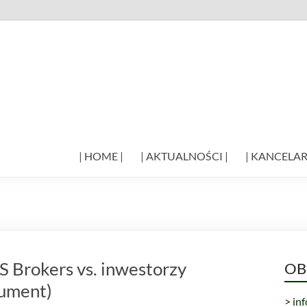
| HOME |
| AKTUALNOŚCI |
| KANCELAR
 Brokers vs. inwestorzy
OB
kument)
> in