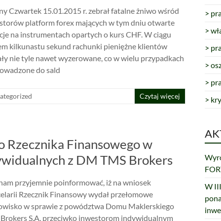
ny Czwartek 15.01.2015 r. zebrał fatalne żniwo wśród
> pr
storów platform forex mających w tym dniu otwarte
> wł
cje na instrumentach opartych o kurs CHF. W ciągu
em kilkunastu sekund rachunki pieniężne klientów
> pr
ały nie tyle nawet wyzerowane, co w wielu przypadkach
> os
owadzone do sald
> pr
ategorized
Czytaj więcej
> kr
AK
o Rzecznika Finansowego w
ywidualnych z DM TMS Brokers
Wyro
FORT
 nam przyjemnie poinformować, iż na wniosek
W III
elarii Rzecznik Finansowy wydał przełomowe
pona
owisko w sprawie z powództwa Domu Maklerskiego
inwe
Brokers S.A. przeciwko inwestorom indywidualnym