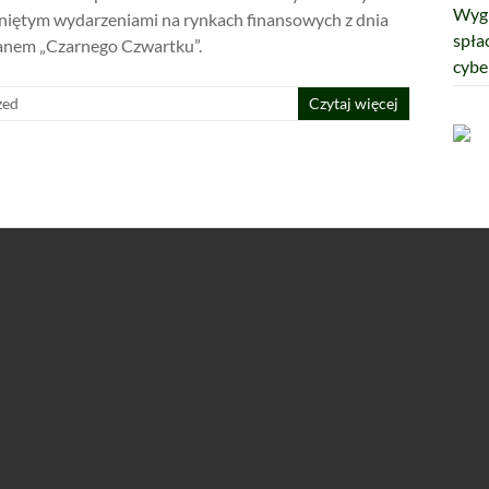
Wygr
niętym wydarzeniami na rynkach finansowych z dnia
spła
ianem „Czarnego Czwartku”.
cybe
zed
Czytaj więcej