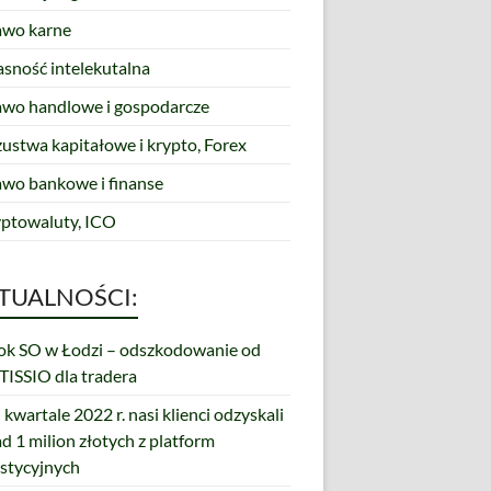
awo karne
asność intelekutalna
awo handlowe i gospodarcze
zustwa kapitałowe i krypto, Forex
awo bankowe i finanse
yptowaluty, ICO
TUALNOŚCI:
k SO w Łodzi – odszkodowanie od
ISSIO dla tradera
 kwartale 2022 r. nasi klienci odzyskali
d 1 milion złotych z platform
stycyjnych