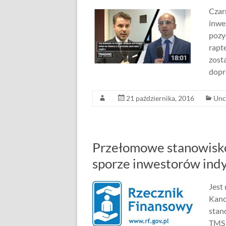
Czar
inwe
pozy
rapt
zost
dopr
21 października, 2016
Unc
Przełomowe stanowisk
sporze inwestorów ind
Jest
Kanc
stan
TMS 