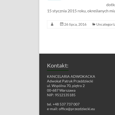
dotk
15 stycznia 2015 roku, określanych m
26 lipca, 2016
Uncategori
Kontakt:
KANCELARIA ADWOKACKA
Adwokat Patryk Przeździecki
ul. Wspólna 70, piętro 2
00-687 Warszawa
NIP: 9512135185
tel. +48 537 737 007
e-mail:
office@przezdziecki.eu