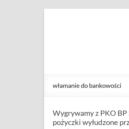
Skip
to
KANCELARIA
Patryk
content
Przeździecki
ADWOKACKA
włamanie do bankowości
Wygrywamy z PKO BP S.
pożyczki wyłudzone prz