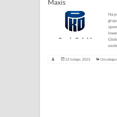
Maxis
Na pr
grup
spow
inwes
Glob
osob
22 lutego, 2022
Uncategor