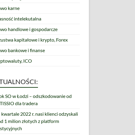
awo karne
asność intelekutalna
awo handlowe i gospodarcze
zustwa kapitałowe i krypto, Forex
awo bankowe i finanse
yptowaluty, ICO
TUALNOŚCI:
k SO w Łodzi – odszkodowanie od
ISSIO dla tradera
 kwartale 2022 r. nasi klienci odzyskali
d 1 milion złotych z platform
stycyjnych