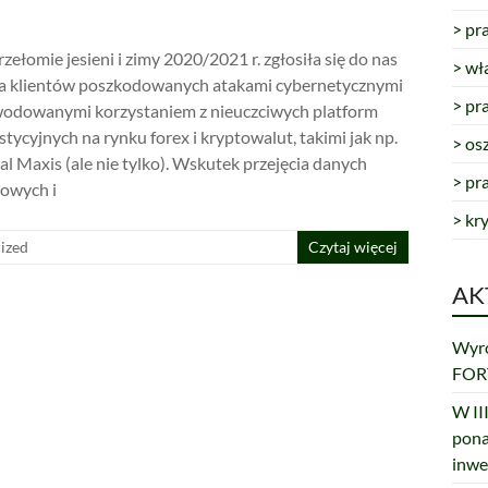
> pr
zełomie jesieni i zimy 2020/2021 r. zgłosiła się do nas
> wł
a klientów poszkodowanych atakami cybernetycznymi
> pr
odowanymi korzystaniem z nieuczciwych platform
tycyjnych na rynku forex i kryptowalut, takimi jak np.
> os
al Maxis (ale nie tylko). Wskutek przejęcia danych
> pr
owych i
> kr
ized
Czytaj więcej
AK
Wyro
FORT
W III
pona
inwe