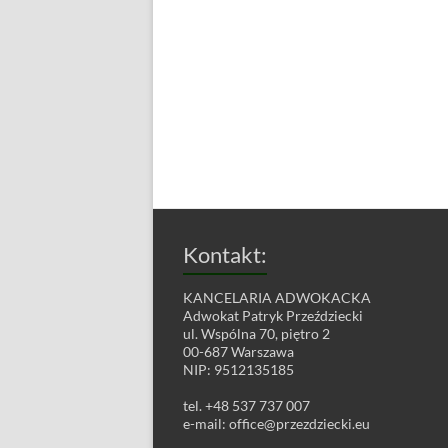
Kontakt:
KANCELARIA ADWOKACKA
Adwokat Patryk Przeździecki
ul. Wspólna 70, piętro 2
00-687 Warszawa
NIP: 9512135185
tel. +48 537 737 007
e-mail:
office@przezdziecki.eu